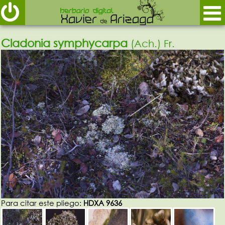
Cladonia symphycarpa
(Ach.) Fr.
Para citar este pliego:
HDXA 9636