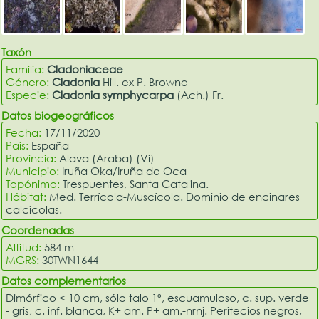
Taxón
Familia:
Cladoniaceae
Género:
Cladonia
Hill. ex P. Browne
Especie:
Cladonia symphycarpa
(Ach.) Fr.
Datos biogeográficos
Fecha:
17/11/2020
País:
España
Provincia:
Alava (Araba) (Vi)
Municipio:
Iruña Oka/Iruña de Oca
Topónimo:
Trespuentes, Santa Catalina.
Hábitat:
Med. Terrícola-Muscícola. Dominio de encinares
calcícolas.
Coordenadas
Altitud:
584 m
MGRS:
30TWN1644
Datos complementarios
Dimórfico < 10 cm, sólo talo 1º, escuamuloso, c. sup. verde
- gris, c. inf. blanca, K+ am. P+ am.-nrnj. Peritecios negros,