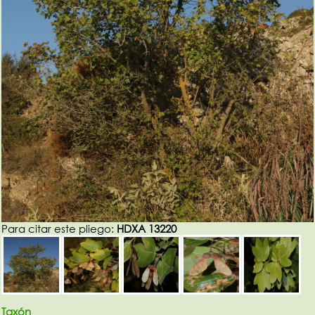
Para citar este pliego:
HDXA 13220
Taxón