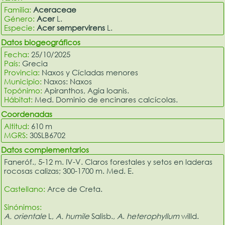
Familia:
Aceraceae
Género:
Acer
L.
Especie:
Acer sempervirens
L.
Datos biogeográficos
Fecha:
25/10/2025
País:
Grecia
Provincia:
Naxos y Cícladas menores
Municipio:
Naxos: Naxos
Topónimo:
Apiranthos, Agia Ioanis.
Hábitat:
Med. Dominio de encinares calcícolas.
Coordenadas
Altitud:
610 m
MGRS:
30SLB6702
Datos complementarios
Faneróf., 5-12 m. IV-V. Claros forestales y setos en laderas
rocosas calizas; 300-1700 m. Med. E.
Castellano:
Arce de Creta.
Sinónimos:
A. orientale
L,
A. humile
Salisb.,
A
.
heterophyllum
willd.