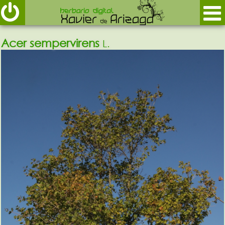
Acer sempervirens
L.