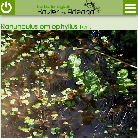
Ranunculus omiophyllus
Ten.