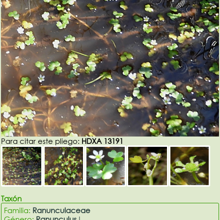
Para citar este pliego:
HDXA 13191
Taxón
Familia:
Ranunculaceae
Género:
Ranunculus
L.