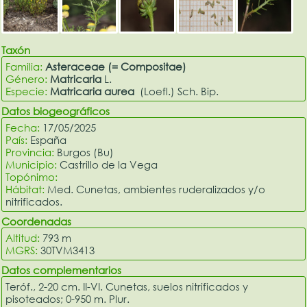
Taxón
Familia:
Asteraceae (= Compositae)
Género:
Matricaria
L.
Especie:
Matricaria aurea
(Loefl.) Sch. Bip.
Datos biogeográficos
Fecha:
17/05/2025
País:
España
Provincia:
Burgos (Bu)
Municipio:
Castrillo de la Vega
Topónimo:
Hábitat:
Med. Cunetas, ambientes ruderalizados y/o
nitrificados.
Coordenadas
Altitud:
793 m
MGRS:
30TVM3413
Datos complementarios
Teróf., 2-20 cm. II-VI. Cunetas, suelos nitrificados y
pisoteados; 0-950 m. Plur.