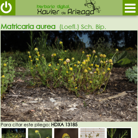
Matricaria aurea
(Loefl.) Sch. Bip.
Para citar este pliego:
HDXA 13185