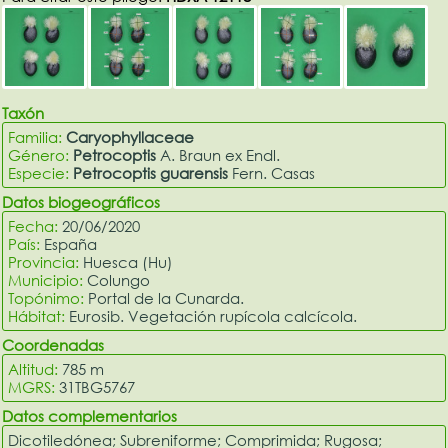
Taxón
Familia:
Caryophyllaceae
Género:
Petrocoptis
A. Braun ex Endl.
Especie:
Petrocoptis guarensis
Fern. Casas
Datos biogeográficos
Fecha:
20/06/2020
País:
España
Provincia:
Huesca (Hu)
Municipio:
Colungo
Topónimo:
Portal de la Cunarda.
Hábitat:
Eurosib. Vegetación rupícola calcícola.
Coordenadas
Altitud:
785 m
MGRS:
31TBG5767
Datos complementarios
Dicotiledónea; Subreniforme; Comprimida; Rugosa;