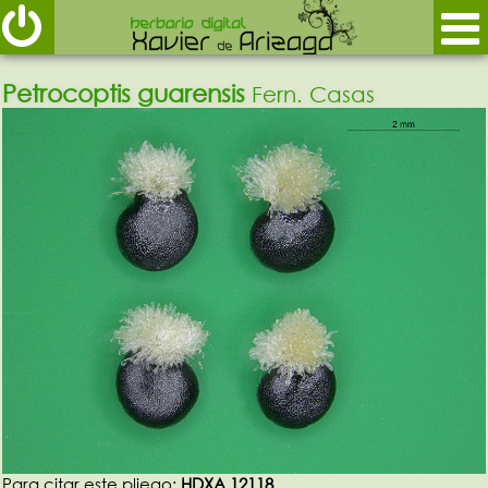
Petrocoptis guarensis
Fern. Casas
Para citar este pliego:
HDXA 12118