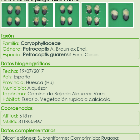
Taxón
Familia:
Caryophyllaceae
Género:
Petrocoptis
A. Braun ex Endl.
Especie:
Petrocoptis guarensis
Fern. Casas
Datos biogeográficos
Fecha:
19/07/2017
País:
España
Provincia:
Huesca (Hu)
Municipio:
Alquézar
Topónimo:
Camino de Bajada Alquezar-Vero.
Hábitat:
Eurosib. Vegetación rupícola calcícola.
Coordenadas
Altitud:
618 m
MGRS:
31TBG5467
Datos complementarios
Dicotiledónea; Subreniforme; Comprimida; Rugosa;