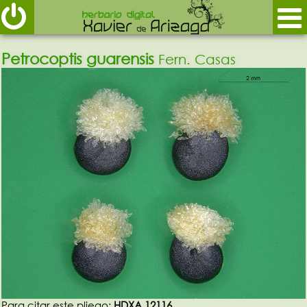
Petrocoptis guarensis
Fern. Casas
Para citar este pliego:
HDXA 12116