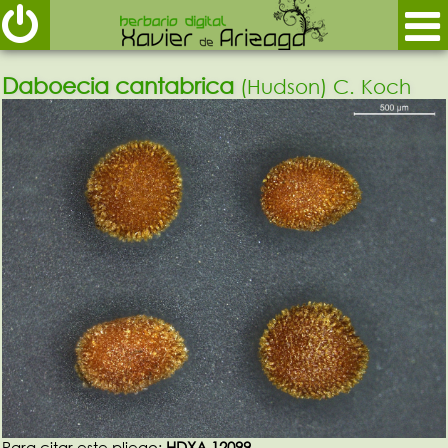
Daboecia cantabrica
(Hudson) C. Koch
Para citar este pliego:
HDXA 12099