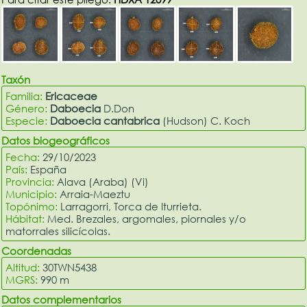
Taxón
Familia:
Ericaceae
Género:
Daboecia
D.Don
Especie:
Daboecia cantabrica
(Hudson) C. Koch
Datos biogeográficos
Fecha:
29/10/2023
País:
España
Provincia:
Alava (Araba) (Vi)
Municipio:
Arraia-Maeztu
Topónimo:
Larragorri, Torca de Iturrieta.
Hábitat:
Med. Brezales, argomales, piornales y/o
matorrales silicícolas.
Coordenadas
Altitud:
30TWN5438
MGRS:
990 m
Datos complementarios