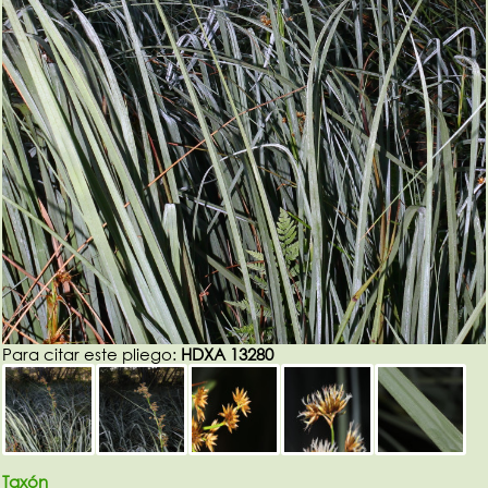
Para citar este pliego:
HDXA 13280
Taxón