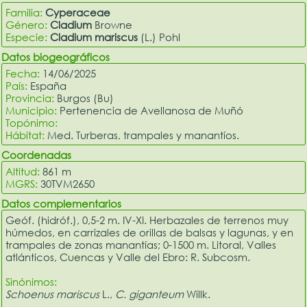
Familia:
Cyperaceae
Género:
Cladium
Browne
Especie:
Cladium mariscus
(L.) Pohl
Datos biogeográficos
Fecha:
14/06/2025
País:
España
Provincia:
Burgos (Bu)
Municipio:
Pertenencia de Avellanosa de Muñó
Topónimo:
Hábitat:
Med. Turberas, trampales y manantíos.
Coordenadas
Altitud:
861 m
MGRS:
30TVM2650
Datos complementarios
Geóf. (hidróf.), 0,5-2 m. IV-XI. Herbazales de terrenos muy
húmedos, en carrizales de orillas de balsas y lagunas, y en
trampales de zonas manantías; 0-1500 m. Litoral, Valles
atlánticos, Cuencas y Valle del Ebro: R. Subcosm.
Sinónimos:
Schoenus mariscus
L.,
C. giganteum
Willk.