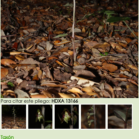
Para citar este pliego:
HDXA 13166
Taxón