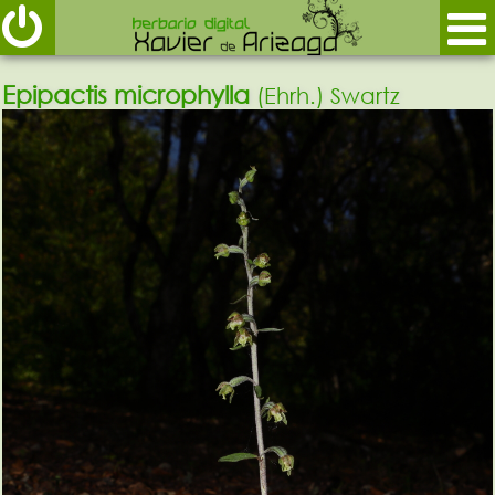
Epipactis microphylla
(Ehrh.) Swartz