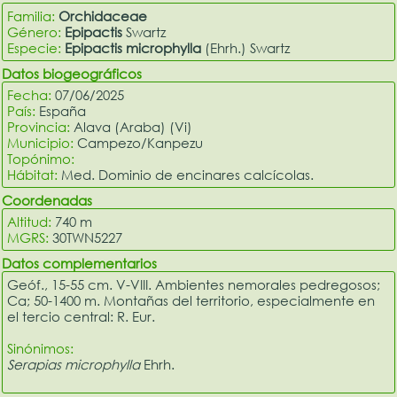
Familia:
Orchidaceae
Género:
Epipactis
Swartz
Especie:
Epipactis microphylla
(Ehrh.) Swartz
Datos biogeográficos
Fecha:
07/06/2025
País:
España
Provincia:
Alava (Araba) (Vi)
Municipio:
Campezo/Kanpezu
Topónimo:
Hábitat:
Med. Dominio de encinares calcícolas.
Coordenadas
Altitud:
740 m
MGRS:
30TWN5227
Datos complementarios
Geóf., 15-55 cm. V-VIII. Ambientes nemorales pedregosos;
Ca; 50-1400 m. Montañas del territorio, especialmente en
el tercio central: R. Eur.
Sinónimos:
Serapias microphylla
Ehrh.