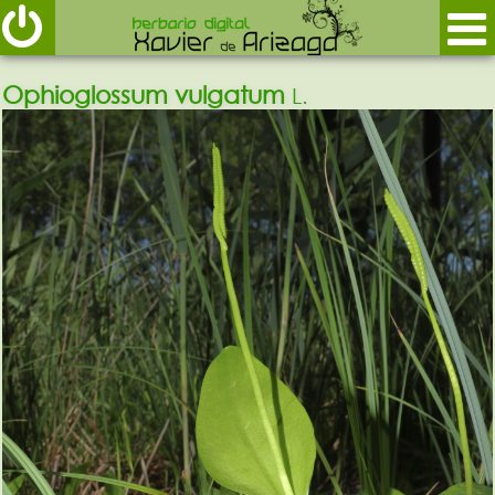
Ophioglossum vulgatum
L.