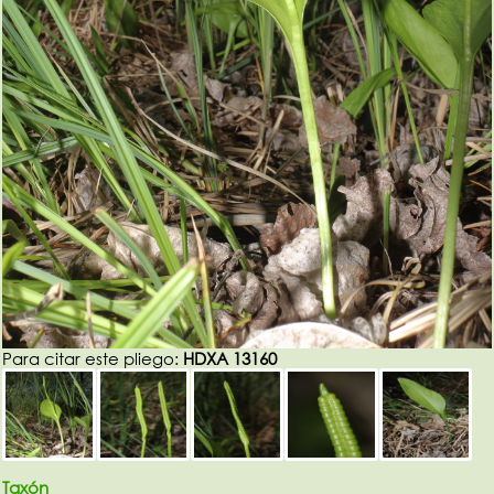
Para citar este pliego:
HDXA 13160
Taxón