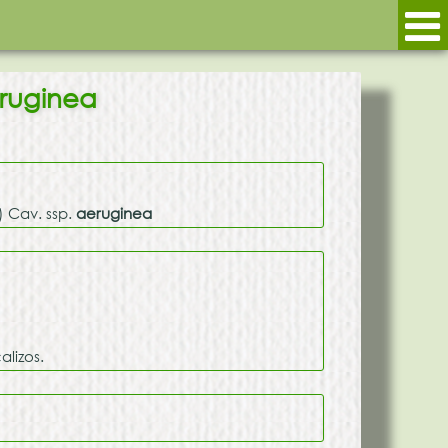
ruginea
 Cav. ssp.
aeruginea
lizos.