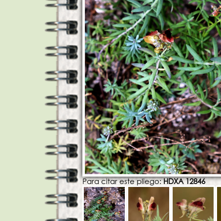
Para citar este pliego:
HDXA 12846