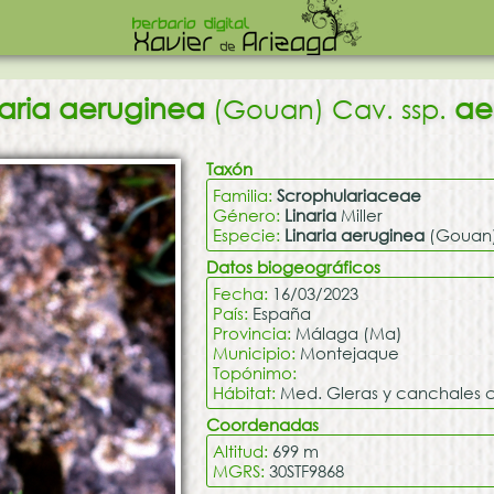
naria aeruginea
ae
(Gouan) Cav. ssp.
Taxón
Familia:
Scrophulariaceae
Género:
Linaria
Miller
Especie:
Linaria aeruginea
(Gouan)
Datos biogeográficos
Fecha:
16/03/2023
País:
España
Provincia:
Málaga (Ma)
Municipio:
Montejaque
Topónimo:
Hábitat:
Med. Gleras y canchales ca
Coordenadas
Altitud:
699 m
MGRS:
30STF9868