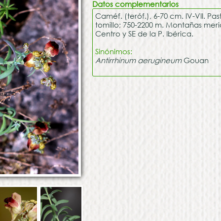
Datos complementarios
Caméf. (teróf.), 6-70 cm. IV-VII. P
tomillo; 750-2200 m. Montañas mer
Centro y SE de la P. Ibérica.
Sinónimos:
Antirrhinum aerugineum
Gouan